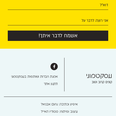
דוא"ל
אני רוצה לדבר על
אשמח לדבר איתך!
עסקטמוני​
אמנת חברות ושותפות בעסקטמוני
קונים קרוב וטוב
תקנון אתר
איפיון וכתיבה: נחום אבניאל
עיצוב ופיתוח: סטודיו האייל