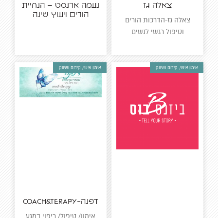
צאלה גז
נעמה ארנסט – הנחיית
הורים ויעוץ שינה
צאלה גז-הדרכות הורים
וטיפול רגשי לנשים
אימון אישי, קידום ושיווק
אימון אישי, קידום ושיווק
דפנה-COACH&TERAPY
אימון/ טיפול/ ריפוי במגע