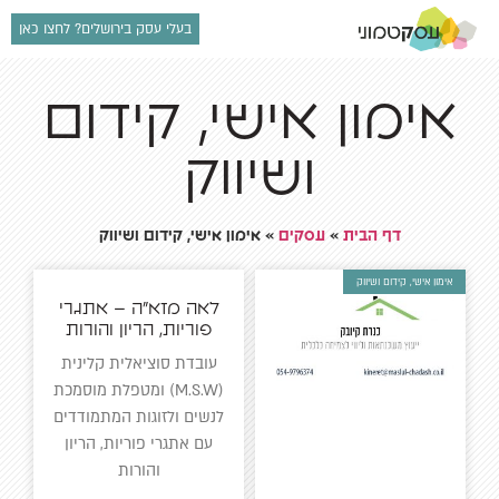
בעלי עסק בירושלים? לחצו כאן
אימון אישי, קידום
ושיווק
דף הבית
»
עסקים
»
אימון אישי, קידום ושיווק
אימון אישי, קידום ושיווק
לאה מזא"ה – אתגרי
פוריות, הריון והורות
עובדת סוציאלית קלינית
(M.S.W) ומטפלת מוסמכת
לנשים ולזוגות המתמודדים
עם אתגרי פוריות, הריון
והורות